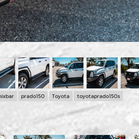
ixbar
prado150
Toyota
toyotaprado150s