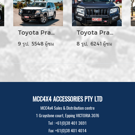
Toyota Prado 150s Year 2009-17 - MCC808-02 Phoenix Bar Base Model
Toyota Prado 150s Year2009 -17 - MCC808-02 Phoenix Bar Base Model
9 รูป, 5548 ผู้ชม
8 รูป, 6241 ผู้ชม
MCC4X4 ACCESSORIES PTY LTD
MCC4x4 Sales & Distribution centre
1 Graystone court, Epping VICTORIA 3076
Tel : +61(0)38 401 3691
Fax: +61(0)38 401 4014