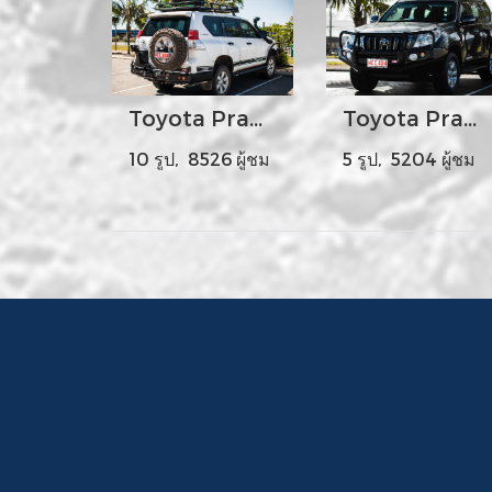
Toyota Prado 150s Year 2009-17 - MCC022-02PK2 Rear Carrier Bar with Single Wheel-Single Jerry Can Holder
Toyota Prado 150s Year 2009-17 - MCC707-02 Falcon Bar A-Frame
10 รูป, 8526 ผู้ชม
5 รูป, 5204 ผู้ชม