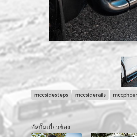
mccsidesteps
mccsiderails
mccphoen
อัลบั้มเกี่ยวข้อง