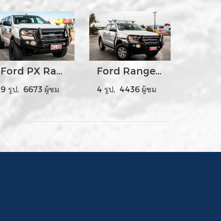
Ford PX Ranger MK2 - MCC707-02 Premium Falcon Bar Steel Upright A-Frame
Ford Ranger PX2 A-Frame with Side Steps
9 รูป, 6673 ผู้ชม
4 รูป, 4436 ผู้ชม