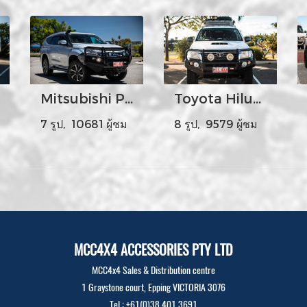
Mitsubishi Pajero Sport
Toyota Hilux Year 2012-15
7 รูป, 10681 ผู้ชม
8 รูป, 9579 ผู้ชม
MCC4X4 ACCESSORIES PTY LTD
MCC4x4 Sales & Distribution centre
1 Graystone court, Epping VICTORIA 3076
Tel : +61(0)38 401 3691